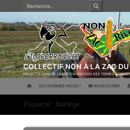
Rechercher
Aller
:
au
contenu
COLLECTIF NON À LA ZAC DU
EN LUTTE CONTRE L'ARTIFICIALISATION DES TERRES AGRIC
QUI SOMMES-NOUS ?
NOUS ÉCRIRE
Étiquette :
Baziège