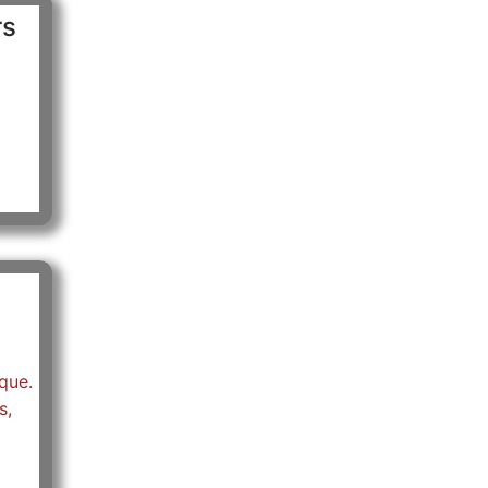
rs
que.
s,