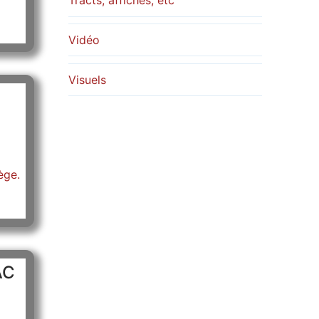
Tracts, affiches, etc
Vidéo
Visuels
ège.
AC