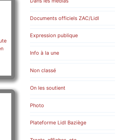
Dans les médias
e
Documents officiels ZAC/Lidl
Expression publique
ute
en
Info à la une
Non classé
On les soutient
Photo
Plateforme Lidl Baziège